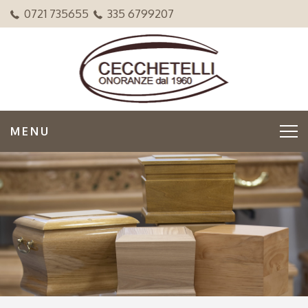
0721 735655
335 6799207
MENU