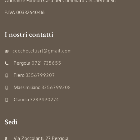
Onoranze Funebri Casa del Commiato Cecchetelli Srl
P.IVA 00332640416
I nostri contatti
cecchetellisrl@gmail.com
Pergola
0721 735655
Piero
3356799207
Massimiliano
3356799208
Claudia
3289490274
Sedi
Via Zoccolanti, 27 Pergola